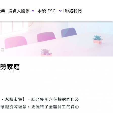
企業
投資人關係
永續 ESG
聯絡我們
家庭
弱勢家庭
生・永續市集】，結合集團六個據點同仁及
循環經濟等理念，更凝聚了全體員工的愛心