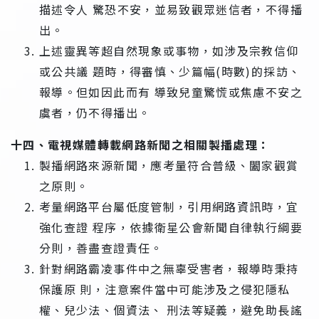
描述令人 驚恐不安，並易致觀眾迷信者，不得播
出。
上述靈異等超自然現象或事物，如涉及宗教信仰
或公共議 題時，得審慎、少篇幅(時數)的採訪、
報導。但如因此而有 導致兒童驚慌或焦慮不安之
虞者，仍不得播出。
十四、電視媒體轉載網路新聞之相關製播處理：
製播網路來源新聞，應考量符合普級、闔家觀賞
之原則。
考量網路平台屬低度管制，引用網路資訊時，宜
強化查證 程序，依據衛星公會新聞自律執行綱要
分則，善盡查證責任。
針對網路霸凌事件中之無辜受害者，報導時秉持
保護原 則，注意案件當中可能涉及之侵犯隱私
權、兒少法、個資法、 刑法等疑義，避免助長謠