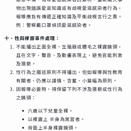
物出現錯誤愛滋知識或有歧視愛滋感染者行為，
報導應負有傳遞正確知識及平衡歧視言行之責。
例：警察戴口罩偵訊愛滋感染者。
十、性與裸露事件處理：
不能播出正面全裸、生殖器或體毛之裸露鏡頭，
且在文字、聲音、及動畫表現上，避免官能刺激
及猥褻。
性行為之描述原則不得播出，但如報導與性教育
有關者，仍應以謹慎、含蓄、小篇幅為原則。
因報導必要時，得保留下列不涉及猥褻或性行為
之鏡頭：
六歲以下兒童全裸。
以裸露上 半身為常習者。
背面上半身裸露鏡頭。