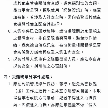
或其他主管機關確實查證，避免揣測性的言詞，
盡力平實呈現。擷取使用「網路資訊」時，應更
加審慎，若涉及人質安全時，需向檢警或其他主
管機關報備並配合其指揮。
人質事件已公開狀態時，謹慎處理關於家屬親友
之報導素材，非僅呈現衝突現場，避免炒作情
緒，避免擅自傳送訊息，審慎衡量相關報導是否
會妨礙警方辦案與危及人質生命安全。
採訪報導人質事件之媒體從業人員，應注意自身
採訪安全，與可能之心理創傷。
四、災難或意外事件處理：
應在封鎖警戒線外採訪、報導，避免妨害救難
（援）工作之進行。急診室亦屬警戒範圍，未取
得當事者或院方同意前，記者不得進入拍攝採
訪。即使進入拍攝，亦應注意儘量不做「侵入