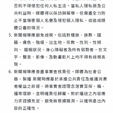
否則不得侵犯任何人私生活。當私人隱私損及公
共利益時，媒體得以採訪與報導，但需盡全力防
止不當傷害個人名譽及侵犯個人隱私，或造成媒
體公審的情況。
新聞報導應避免歧視。包括對種族、族群、國
籍、膚色、階級、出生地、宗教、性別、性傾
向、 婚姻狀況、身心障礙者及所有弱勢者，在文
字、聲音、影像、及動畫影片上均不得有歧視表
現。
新聞報導應善盡事實查核責任。媒體為社會公
器，製播 新聞時應基於承擔公共責任及維護消費
者權益之前提，將事實查證理念落實至採、編、
播等環節，並明確責任歸屬。對於播送之內容應
力求證據充足、避免無根據猜測，以確保產出內
容的正確性。