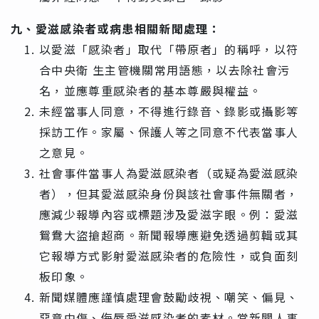
九、愛滋感染者或病患相關新聞處理：
以愛滋「感染者」取代「帶原者」的稱呼，以符
合中央衛 生主管機關常用語態，以去除社會污
名，並應尊重感染者的基本尊嚴與權益。
未經當事人同意，不得進行錄音、錄影或攝影等
採訪工作。家屬、保護人等之同意不代表當事人
之意見。
社會事件當事人為愛滋感染者（或疑為愛滋感染
者），但其愛滋感染身份與該社會事件無關者，
應減少報導內容或標題涉及愛滋字眼。例：愛滋
鴛鴦大盜搶超商。新聞報導應避免透過剪輯或其
它報導方式影射愛滋感染者的危險性，或負面刻
板印象。
新聞媒體應謹慎處理會鼓勵歧視、嘲笑、偏見、
惡意中傷、侮辱愛滋感染者的素材。當新聞人事