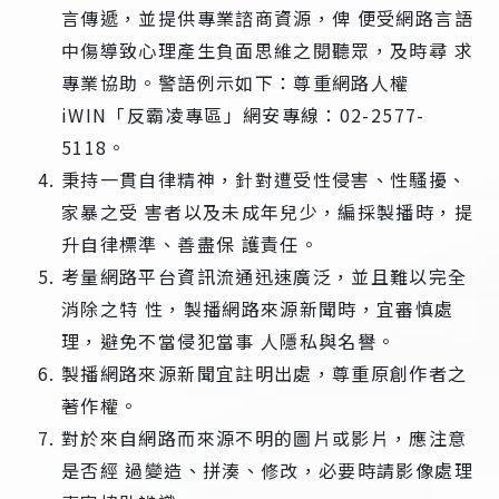
言傳遞，並提供專業諮商資源，俾 便受網路言語
中傷導致心理產生負面思維之閱聽眾，及時尋 求
專業協助。警語例示如下：尊重網路人權
iWIN「反霸凌專區」網安專線：02-2577-
5118。
秉持一貫自律精神，針對遭受性侵害、性騷擾、
家暴之受 害者以及未成年兒少，編採製播時，提
升自律標準、善盡保 護責任。
考量網路平台資訊流通迅速廣泛，並且難以完全
消除之特 性，製播網路來源新聞時，宜審慎處
理，避免不當侵犯當事 人隱私與名譽。
製播網路來源新聞宜註明出處，尊重原創作者之
著作權。
對於來自網路而來源不明的圖片或影片，應注意
是否經 過變造、拼湊、修改，必要時請影像處理