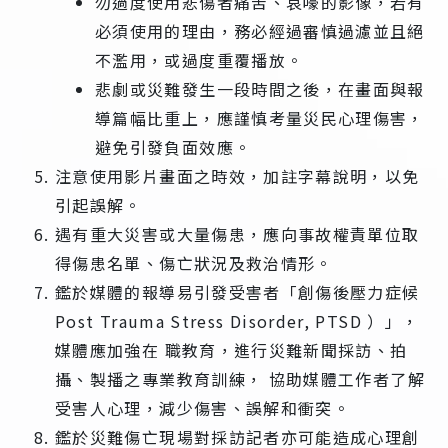
勿過度使用悲傷者痛苦、哀嚎的影像，若有
必須使用的理由，務必經過審慎過濾並且絕
不濫用，或過度重覆播放。
悲劇或災難發生一段時間之後，在畫面與報
導篇幅比重上，應謹慎考量災民心理傷害，
避免引發負面效應。
注意使用影片畫面之時效，加註字幕說明，以免
引起誤解。
遇有重大災害或大量傷患，應向事故權責單位取
得傷患名單、傷亡狀況及救治情形。
鑑於媒體的報導易引發受害者「創傷後壓力症候
Post Trauma Stress Disorder, PTSD ）」，
媒體應加強在 職教育，進行災難新聞採訪、拍
攝、製播之專業教育訓練， 協助媒體工作者了解
受害人心理，減少傷害、誤解和衝突。
鑑於災難傷亡現場對採訪記者亦可能造成心理創