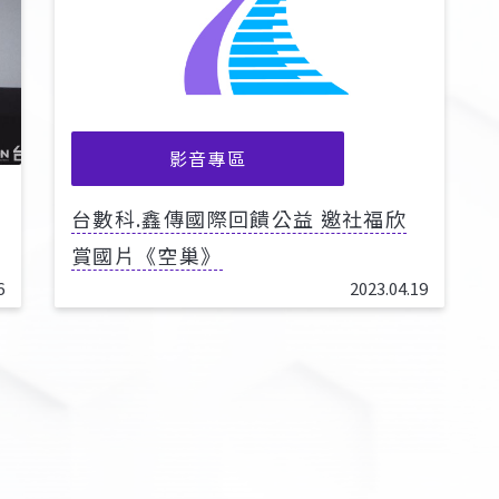
影音專區
台數科.鑫傳國際回饋公益 邀社福欣
賞國片《空巢》
6
2023.04.19